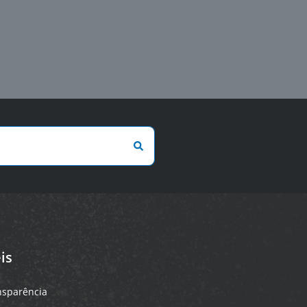
is
ansparência