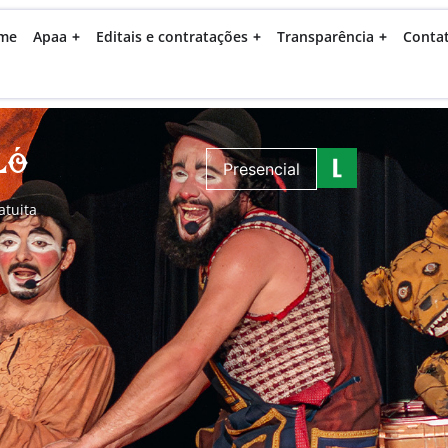
me
Apaa
Editais e contratações
Transparência
Conta
ló
Presencial
atuita