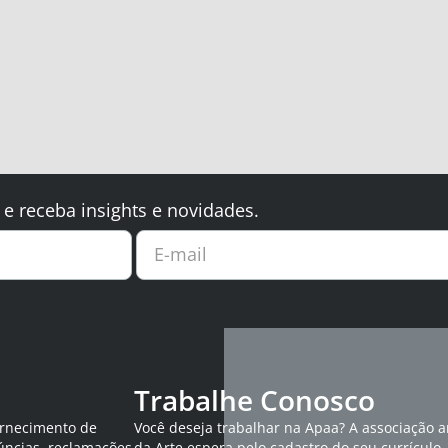
 e receba insights e novidades.
E-mail
Trabalhe Conosco
ornecimento de
Você deseja trabalhar na Apaa? A associação 
úncias, reclamações
da Arte espera pelo cadastro do seu currículo.