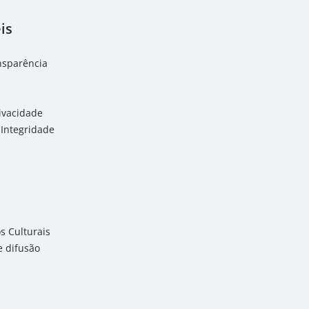
is
ansparência
rivacidade
Integridade
 Culturais
 difusão