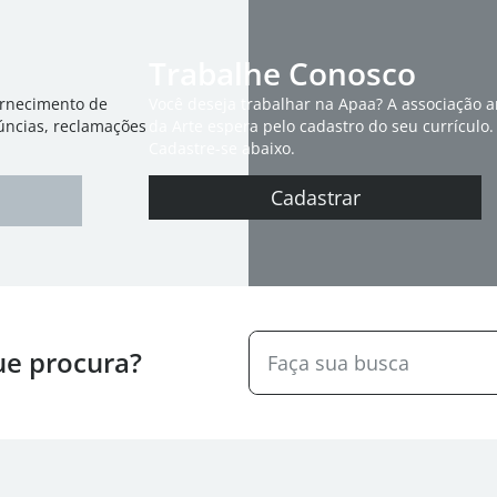
Trabalhe Conosco
ornecimento de
Você deseja trabalhar na Apaa? A associação 
úncias, reclamações
da Arte espera pelo cadastro do seu currículo.
Cadastre-se abaixo.
Cadastrar
ue procura?