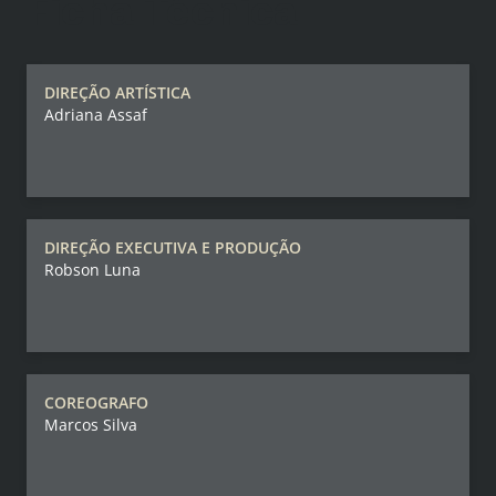
Ficha Técnica
DIREÇÃO ARTÍSTICA
Adriana Assaf
DIREÇÃO EXECUTIVA E PRODUÇÃO
Robson Luna
COREOGRAFO
Marcos Silva