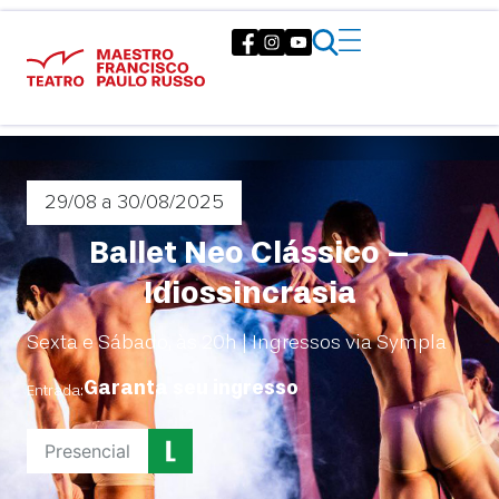
29/08
a 30/08/2025
Ballet Neo Clássico –
Idiossincrasia
Sexta e Sábado, às 20h | Ingressos via Sympla
Garanta seu ingresso
Entrada:
Presencial