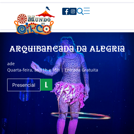
Arquibancada da Alegria
a
de
Quarta-feira, às 11h e 15h | Entrada Gratuita
Presencial