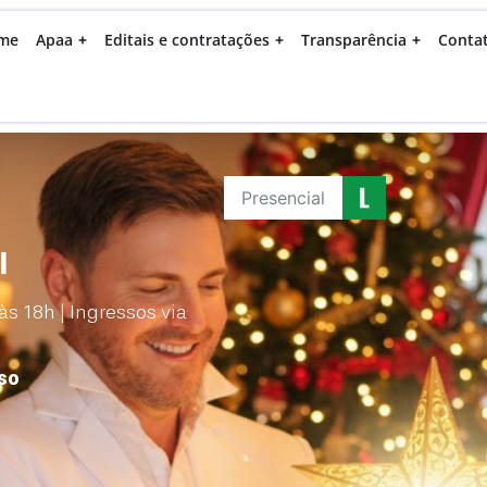
me
Apaa
Editais e contratações
Transparência
Conta
Presencial
l
s 18h | Ingressos via
so