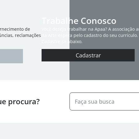
Trabalhe Conosco
ornecimento de
Você deseja trabalhar na Apaa? A associação 
úncias, reclamações
da Arte espera pelo cadastro do seu currículo.
Cadastre-se abaixo.
Cadastrar
ue procura?