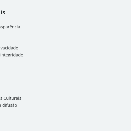
is
ansparência
rivacidade
Integridade
 Culturais
 difusão