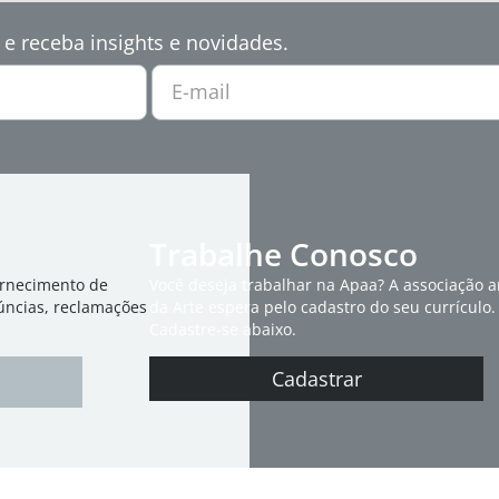
 e receba insights e novidades.
E-mail
Trabalhe Conosco
ornecimento de
Você deseja trabalhar na Apaa? A associação 
úncias, reclamações
da Arte espera pelo cadastro do seu currículo.
Cadastre-se abaixo.
Cadastrar