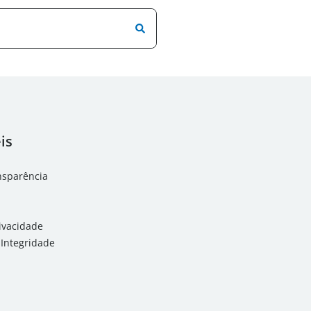
is
ansparência
rivacidade
Integridade