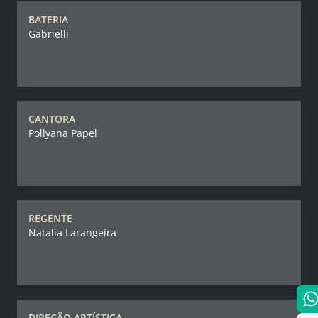
BATERIA
Gabrielli
CANTORA
Pollyana Papel
REGENTE
Natalia Larangeira
DIREÇÃO ARTÍSTICA