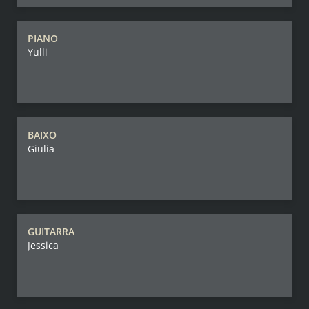
PIANO
Yulli
BAIXO
Giulia
GUITARRA
Jessica