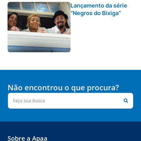
Lançamento da série
“Negros do Bixiga”
Não encontrou o que procura?
Sobre a Apaa