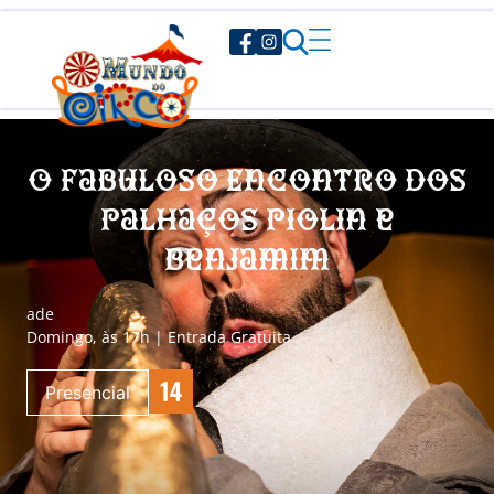
O Fabuloso Encontro dos
Palhaços Piolin e
Benjamim
a
de
Domingo, às 17h | Entrada Gratuita
Presencial