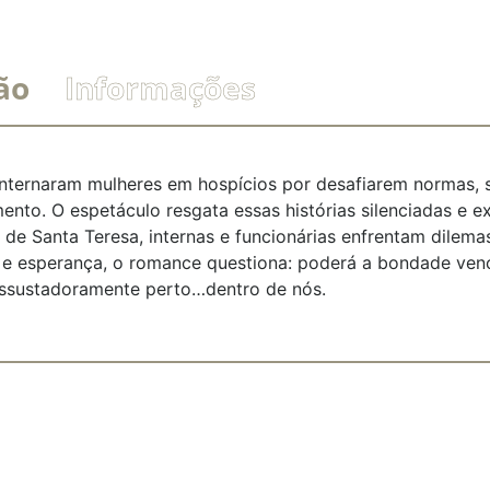
ão
Informações
nternaram mulheres em hospícios por desafiarem normas, s
ento. O espetáculo resgata essas histórias silenciadas e e
 de Santa Teresa, internas e funcionárias enfrentam dilema
or e esperança, o romance questiona: poderá a bondade ven
assustadoramente perto…dentro de nós.