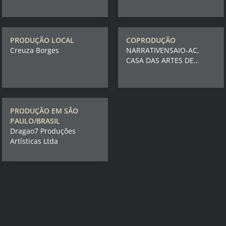
PRODUÇÃO LOCAL
COPRODUÇÃO
Creuza Borges
NARRATIVENSAIO-AC,
CASA DAS ARTES DE
FAMALICÃO
PRODUÇÃO EM SÃO
PAULO/BRASIL
Dragao7 Produções
Artísticas Ltda