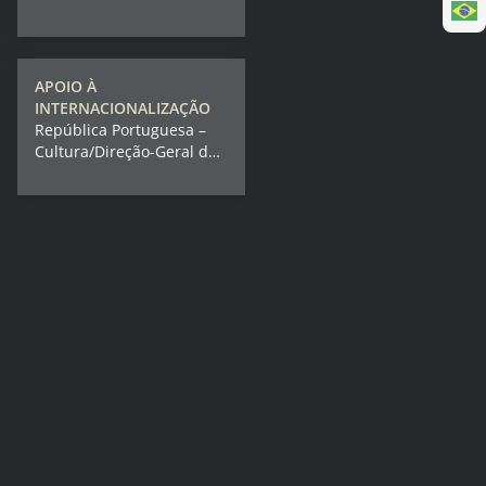
APOIO À
INTERNACIONALIZAÇÃO
República Portuguesa –
Cultura/Direção-Geral das
Artes