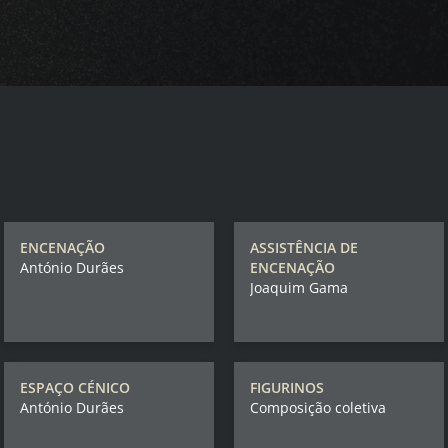
ENCENAÇÃO
ASSISTÊNCIA DE
António Durães
ENCENAÇÃO
Joaquim Gama
ESPAÇO CÉNICO
FIGURINOS
António Durães
Composição coletiva