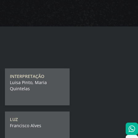
INTERPRETAÇÃO
Luisa Pinto, Maria
Quintelas
LUZ
Francisco Alves