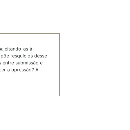
ujeitando-as à
xpõe resquícios desse
s entre submissão e
cer a opressão? A