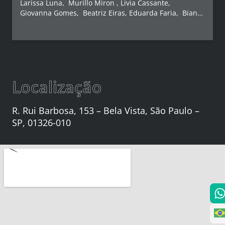
Larissa Luna, Murillo Miron , Livia Cassante,
Giovanna Gomes, Beatriz Eiras, Eduarda Faria, Bianca
Berloffa, Caio de Paulo, Oceane Manon, Barbara
Machado, Renan Lemos, Luis Fabiano de Souza,
Matheus Felix, Yohann Buragosque, Matheus Pino e
André Gustavo dos Santos.
Localização
R. Rui Barbosa, 153 – Bela Vista, São Paulo –
SP, 01326-010