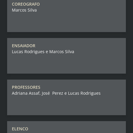
COREOGRAFO
Marcos Silva
ENSAIADOR
Lucas Rodrigues e Marcos Silva
PROFESSORES
Adriana Assaf, José Perez e Lucas Rodrigues
ELENCO