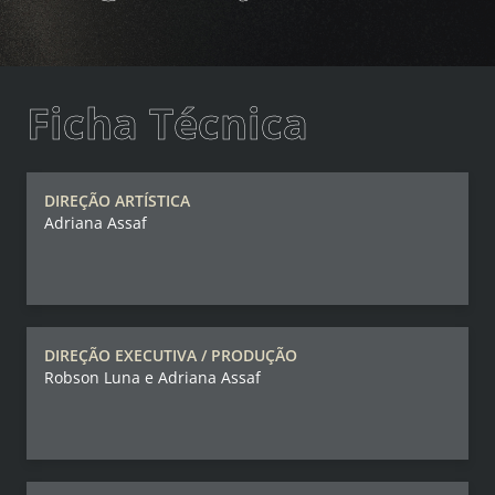
Ficha Técnica
DIREÇÃO ARTÍSTICA
Adriana Assaf
DIREÇÃO EXECUTIVA / PRODUÇÃO
Robson Luna e Adriana Assaf