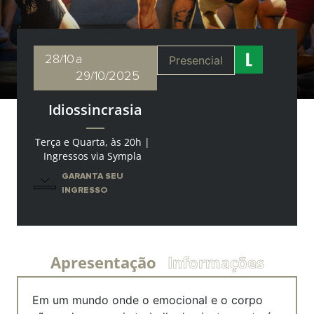
28/10
a
Presencial
29/10/2025
Idiossincrasia
Terça e Quarta, às 20h |
Ingressos via Sympla
GARANTA SEU
INGRESSO
Apresentação
Informações
Em um mundo onde o emocional e o corpo