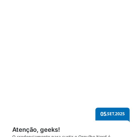
Orgulho Nerd 2025
05
SET
2025
Atenção, geeks!
O credenciamento para curtir o Orgulho Nerd é