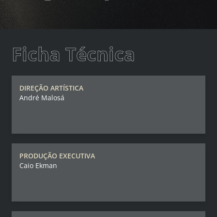
Ficha Técnica
DIREÇÃO ARTÍSTICA
André Malosá
PRODUÇÃO EXECUTIVA
Caio Ekman