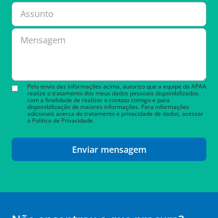
Assunto
Mensagem
Pelo envio das informações acima, autorizo que a equipe da APAA
realize o tratamento dos meus dados pessoais disponibilizados
com a finalidade de realizar o contato comigo e para
disponibilização de maiores informações. Para informações
adicionais acerca do tratamento e privacidade de dados, acessar
a Política de Privacidade.
Enviar mensagem