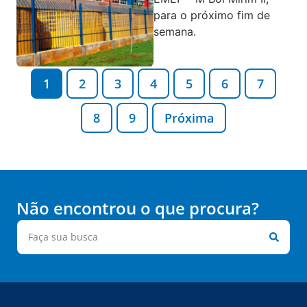
para o próximo fim de
semana.
1
2
3
4
5
6
7
8
9
Próxima
Não encontrou o que procura?