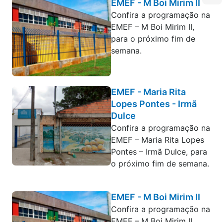
EMEF - M Boi Mirim II
Confira a programação na
EMEF – M Boi Mirim II,
para o próximo fim de
semana.
EMEF - Maria Rita
Lopes Pontes - Irmã
Dulce
Confira a programação na
EMEF – Maria Rita Lopes
Pontes – Irmã Dulce, para
o próximo fim de semana.
EMEF - M Boi Mirim II
Confira a programação na
EMEF – M Boi Mirim II,