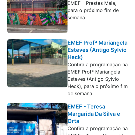
EMEF – Prestes Maia,
para o próximo fim de
semana.
EMEF Profª Mariangela
Esteves (Antigo Sylvio
Heck)
Confira a programação na
EMEF Profª Mariangela
Esteves (Antigo Sylvio
Heck), para o próximo fim
de semana.
EMEF - Teresa
Margarida Da Silva e
Orta
Confira a programação na