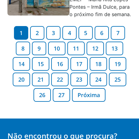
Pontes – Irmã Dulce, para
o próximo fim de semana.
1
2
3
4
5
6
7
8
9
10
11
12
13
14
15
16
17
18
19
20
21
22
23
24
25
26
27
Próxima
Não encontrou o que procura?