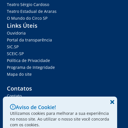
Teatro Sérgio Cardoso
Teatro Estadual de Araras
O Mundo do Circo SP
Links Úteis
Ouvidoria
Portal da transparência
SIC.SP
SCEIC-SP
Política de Privacidade
Programa de Integridade
Mapa do site
Contatos
Contato
Trabalhe Conosco
Aviso de Cookie!
Ser Fornecedor
Utilizamos cookies para melhorar a sua experiência
Envie seu projeto
no nosso site. Ao utilizar o nosso site você concorda
com os cookies.