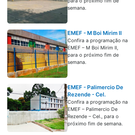
para o próximo fim de
semana.
EMEF - M Boi Mirim II
Confira a programação na
EMEF – M Boi Mirim II,
para o próximo fim de
semana.
EMEF - Palimercio De
Rezende - Cel.
Confira a programação na
EMEF – Palimercio De
Rezende – Cel., para o
próximo fim de semana.