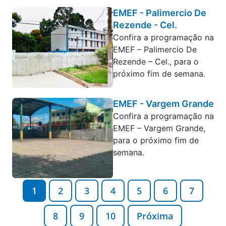
EMEF - Palimercio De
Rezende - Cel.
Confira a programação na
EMEF – Palimercio De
Rezende – Cel., para o
próximo fim de semana.
EMEF - Vargem Grande
Confira a programação na
EMEF – Vargem Grande,
para o próximo fim de
semana.
1
2
3
4
5
6
7
8
9
10
Próxima