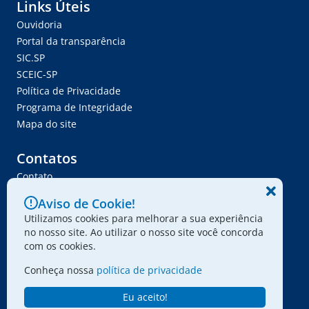
Links Úteis
Ouvidoria
Portal da transparência
SIC.SP
SCEIC-SP
Política de Privacidade
Programa de Integridade
Mapa do site
Contatos
Contato
Trabalhe Conosco
Aviso de Cookie!
Ser Fornecedor
Utilizamos cookies para melhorar a sua experiência
Envie seu projeto
no nosso site. Ao utilizar o nosso site você concorda
com os cookies.
Conheça nossa
política de privacidade
© 2024 - Associação Paulista dos Amigos da Arte
Eu aceito!