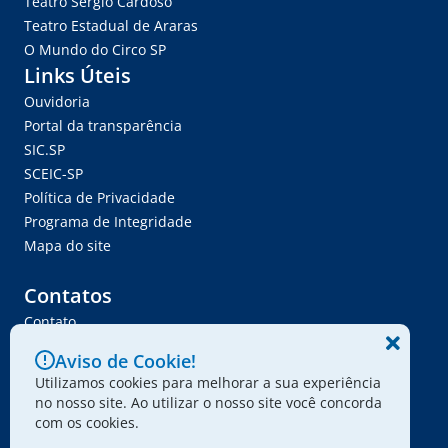
Teatro Sérgio Cardoso
Teatro Estadual de Araras
O Mundo do Circo SP
Links Úteis
Ouvidoria
Portal da transparência
SIC.SP
SCEIC-SP
Política de Privacidade
Programa de Integridade
Mapa do site
Contatos
Contato
Trabalhe Conosco
Aviso de Cookie!
Ser Fornecedor
Utilizamos cookies para melhorar a sua experiência
Envie seu projeto
no nosso site. Ao utilizar o nosso site você concorda
com os cookies.