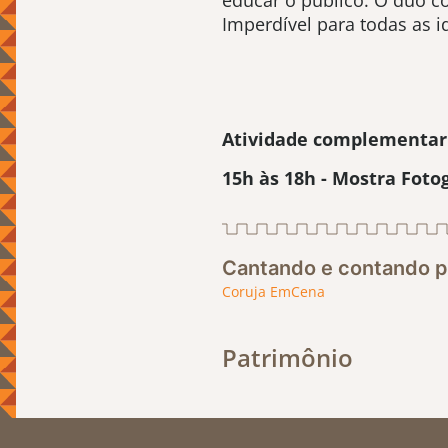
educar o público. O duo co
Imperdível para todas as i
Atividade complementar
15h às 18h - Mostra Fotog
Cantando e contando pe
Coruja EmCena
Patrimônio