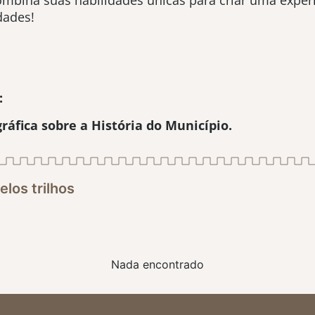
mbina suas habilidades únicas para criar uma experiê
dades!
:
ráfica sobre a História do Município.
los trilhos
Nada encontrado