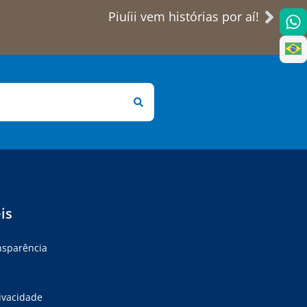
Piuíii vem histórias por aí!
is
ansparência
rivacidade