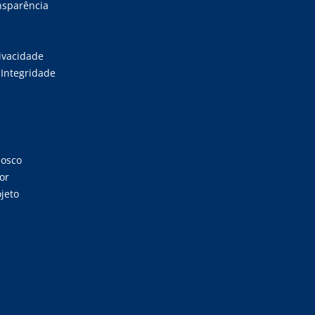
ansparência
rivacidade
Integridade
nosco
or
jeto