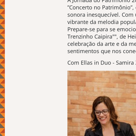
A Jornada do Patrimônio 2
”Concerto no Patrimônio”,
sonora inesquecível. Com u
vibrante da melodia popula
Prepare-se para se emoci
Trenzinho Caipira"", de He
celebração da arte e da m
sentimentos que nos conec
Com Ellas in Duo - Samira 