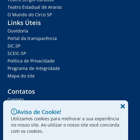
Teatro Estadual de Araras
O Mundo do Circo SP
Links Úteis
Ouvidoria
Portal da transparência
SIC.SP
SCEIC-SP
Política de Privacidade
Programa de Integridade
Mapa do site
Contatos
Contato
Trabalhe Conosco
Aviso de Cookie!
Ser Fornecedor
Utilizamos cookies para melhorar a sua experiência
Envie seu projeto
no nosso site. Ao utilizar o nosso site você concorda
com os cookies.