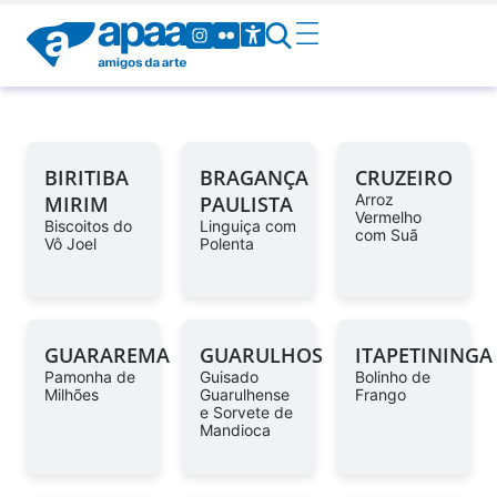
BIRITIBA
BRAGANÇA
CRUZEIRO
Arroz
MIRIM
PAULISTA
Vermelho
Biscoitos do
Linguiça com
com Suã
Vô Joel
Polenta
GUARAREMA
GUARULHOS
ITAPETININGA
Pamonha de
Guisado
Bolinho de
Milhões
Guarulhense
Frango
e Sorvete de
Mandioca