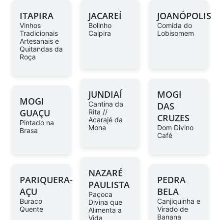
ITAPIRA
JACAREÍ
JOANÓPOLIS
Vinhos
Bolinho
Comida do
Tradicionais
Caipira
Lobisomem
Artesanais e
Quitandas da
Roça
JUNDIAÍ
MOGI
MOGI
Cantina da
DAS
GUAÇU
Rita //
CRUZES
Acarajé da
Pintado na
Mona
Dom Divino
Brasa
Café
NAZARÉ
PARIQUERA-
PEDRA
PAULISTA
AÇU
BELA
Paçoca
Buraco
Canjiquinha e
Divina que
Quente
Virado de
Alimenta a
Banana
Vida