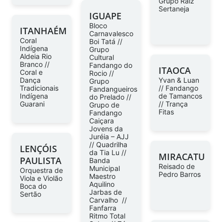
Grupo Raiz
Sertaneja
IGUAPE
Bloco
ITANHAÉM
Carnavalesco
Coral
Boi Tatá //
Indígena
Grupo
Aldeia Rio
Cultural
Branco //
Fandango do
ITAOCA
Coral e
Rocio //
Dança
Yvan & Luan
Grupo
Tradicionais
// Fandango
Fandangueiros
Indígena
de Tamancos
do Prelado //
Guarani
// Trança
Grupo de
Fitas
Fandango
Caiçara
Jovens da
Juréia – AJJ
// Quadrilha
LENÇÓIS
da Tia Lu //
MIRACATU
PAULISTA
Banda
Reisado de
Municipal
Orquestra de
Pedro Barros
Maestro
Viola e Violão
Aquilino
Boca do
Jarbas de
Sertão
Carvalho //
Fanfarra
Ritmo Total