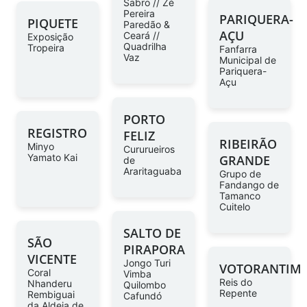
Sabro // Zé
Pereira
PARIQUERA-
PIQUETE
Paredão &
AÇU
Ceará //
Exposição
Quadrilha
Tropeira
Fanfarra
Vaz
Municipal de
Pariquera-
Açu
PORTO
REGISTRO
FELIZ
RIBEIRÃO
Minyo
Cururueiros
Yamato Kai
GRANDE
de
Araritaguaba
Grupo de
Fandango de
Tamanco
Cuitelo
SALTO DE
SÃO
PIRAPORA
VICENTE
Jongo Turi
VOTORANTIM
Coral
Vimba
Reis do
Nhanderu
Quilombo
Repente
Rembiguai
Cafundó
da Aldeia de