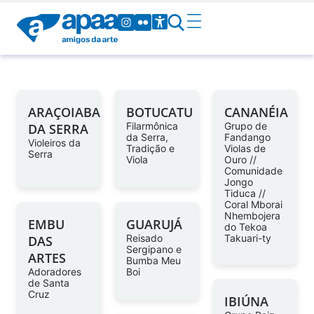
ARAÇOIABA
BOTUCATU
CANANÉIA
Filarmônica
Grupo de
DA SERRA
da Serra,
Fandango
Violeiros da
Tradição e
Violas de
Serra
Viola
Ouro //
Comunidade
Jongo
Tiduca //
Coral Mborai
Nhembojera
EMBU
GUARUJÁ
do Tekoa
Reisado
Takuari-ty
DAS
Sergipano e
ARTES
Bumba Meu
Adoradores
Boi
de Santa
Cruz
IBIÚNA