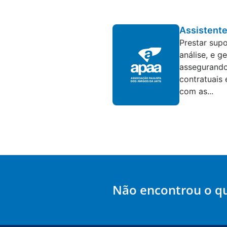
Assistente
Prestar supo
análise, e g
assegurando
contratuais
com as...
Não encontrou o q