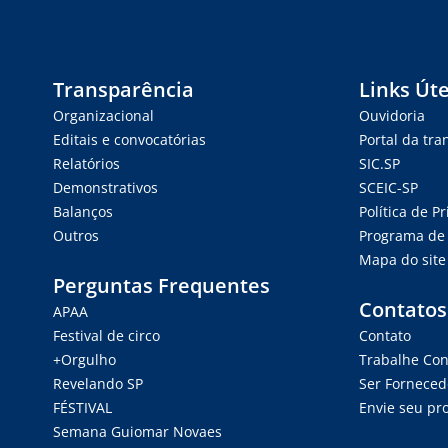
Transparência
Links Úte
Organizacional
Ouvidoria
Editais e convocatórias
Portal da tr
Relatórios
SIC.SP
Demonstrativos
SCEIC-SP
Balanços
Política de P
Outros
Programa de 
Mapa do site
Perguntas Frequentes
Contatos
APAA
Festival de circo
Contato
+Orgulho
Trabalhe Co
Revelando SP
Ser Forneced
FÉSTIVAL
Envie seu pro
Semana Guiomar Novaes