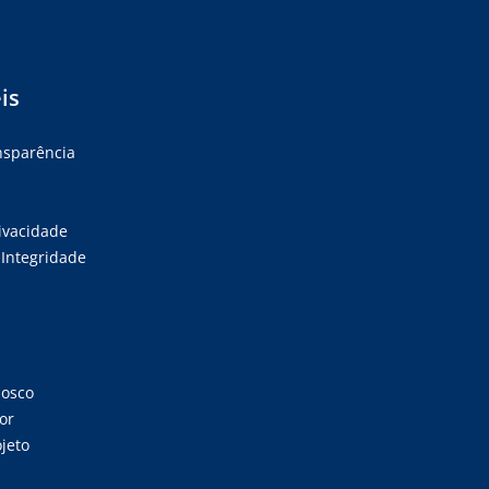
is
ansparência
rivacidade
Integridade
nosco
or
jeto