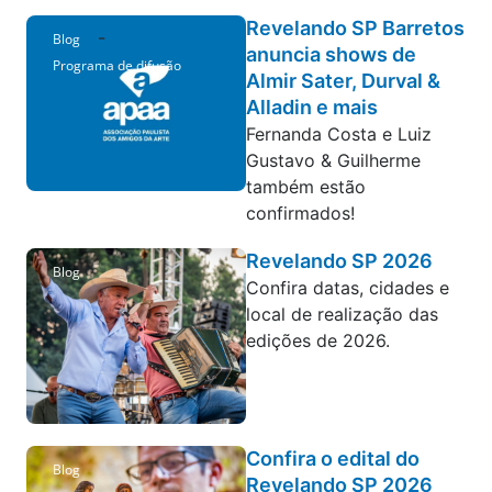
Revelando SP Barretos
-
Blog
anuncia shows de
Programa de difusão
Almir Sater, Durval &
Alladin e mais
Fernanda Costa e Luiz
Gustavo & Guilherme
também estão
confirmados!
Revelando SP 2026
Blog
Confira datas, cidades e
local de realização das
edições de 2026.
Confira o edital do
Blog
Revelando SP 2026