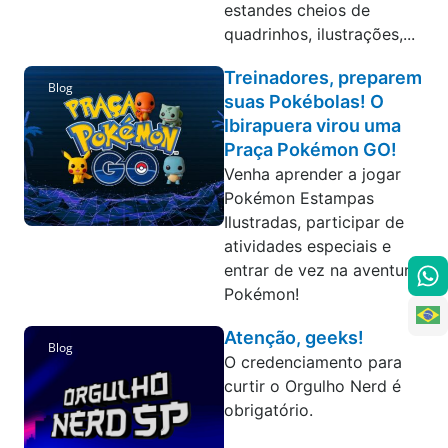
estandes cheios de
quadrinhos, ilustrações,...
Treinadores, preparem
Blog
suas Pokébolas! O
Ibirapuera virou uma
Praça Pokémon GO!
Venha aprender a jogar
Pokémon Estampas
Ilustradas, participar de
atividades especiais e
entrar de vez na aventura
Pokémon!
Atenção, geeks!
Blog
O credenciamento para
curtir o Orgulho Nerd é
obrigatório.