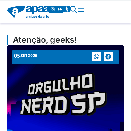
Atenção, geeks!
05
SET
2025