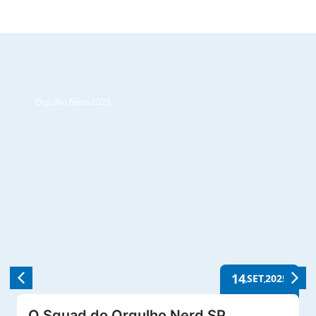
Orgulho Nerd 2025
14
SET
2025
O Squad do Orgulho Nerd SP