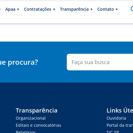
e
Apaa
Contratações
Transparência
Contato
ue procura?
Transparência
Links Úte
Organizacional
Ouvidoria
Editais e convocatórias
Portal da tr
Relatórios
SIC.SP