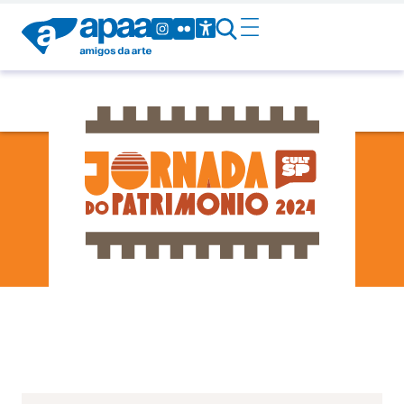
Bananal
-
-