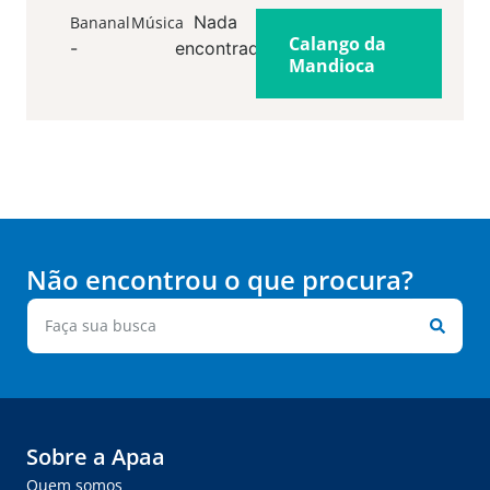
Nada
Bananal
Música
Calango da
-
encontrado
Mandioca
Não encontrou o que procura?
Sobre a Apaa
Quem somos