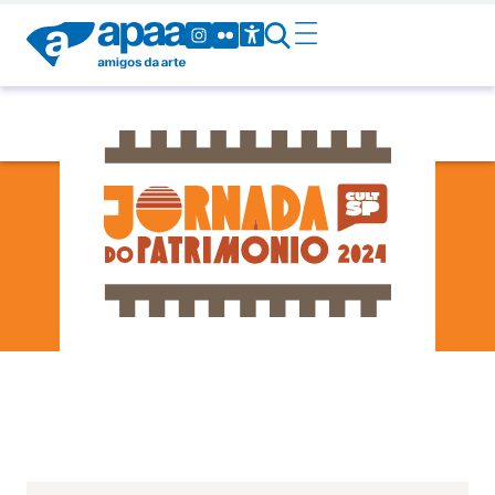
Bebedouro
-
-
02
Sáb
14h00
15h30