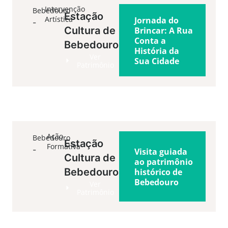
Intervenção
Bebedouro
Estação
Artística
Jornada do
-
Cultura de
Brincar: A Rua
Conta a
Bebedouro
História da
Ver
Sua Cidade
Patrimônio
-
-
02
Sáb
8h00
12h00
Ação
Bebedouro
Estação
Formativa
-
Visita guiada
Cultura de
ao patrimônio
Bebedouro
histórico de
Bebedouro
Ver
Patrimônio