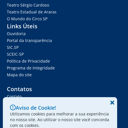
Teatro Sérgio Cardoso
Teatro Estadual de Araras
O Mundo do Circo SP
Links Úteis
Ouvidoria
Portal da transparência
SIC.SP
SCEIC-SP
Política de Privacidade
Programa de Integridade
Mapa do site
Contatos
Contato
Trabalhe Conosco
Aviso de Cookie!
Ser Fornecedor
Utilizamos cookies para melhorar a sua experiência
Envie seu projeto
no nosso site. Ao utilizar o nosso site você concorda
com os cookies.