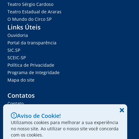
Teatro Sérgio Cardoso
Teatro Estadual de Araras
O Mundo do Circo SP
Links Úteis
Ouvidoria
Portal da transparência
SIC.SP
SCEIC-SP
Política de Privacidade
Programa de Integridade
Mapa do site
Contatos
Contato
Trabalhe Conosco
Aviso de Cookie!
Ser Fornecedor
Utilizamos cookies para melhorar a sua experiência
Envie seu projeto
no nosso site. Ao utilizar o nosso site você concorda
com os cookies.