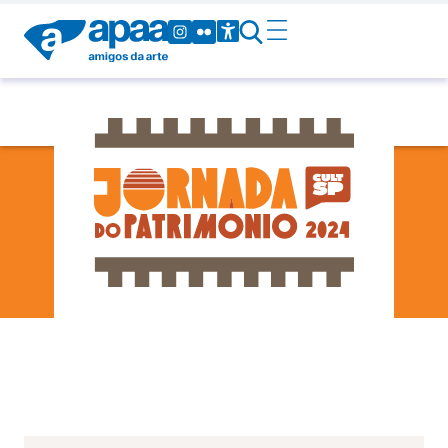
Piquete
-
-
01
Sex
15h00
16h00