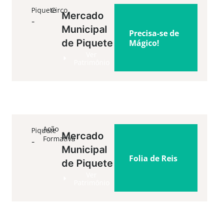
Piquete
Circo
Mercado
-
Municipal
Precisa-se de
de Piquete
Mágico!
Ver
Patrimônio
-
-
02
Sáb
9h30
10h00
Ação
Piquete
Mercado
Formativa
-
Municipal
Folia de Reis
de Piquete
Ver
Patrimônio