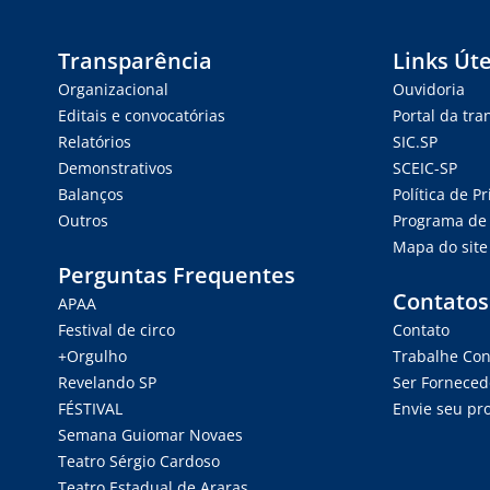
Transparência
Links Úte
Organizacional
Ouvidoria
Editais e convocatórias
Portal da tr
Relatórios
SIC.SP
Demonstrativos
SCEIC-SP
Balanços
Política de P
Outros
Programa de 
Mapa do site
Perguntas Frequentes
Contatos
APAA
Festival de circo
Contato
+Orgulho
Trabalhe Co
Revelando SP
Ser Forneced
FÉSTIVAL
Envie seu pro
Semana Guiomar Novaes
Teatro Sérgio Cardoso
Teatro Estadual de Araras