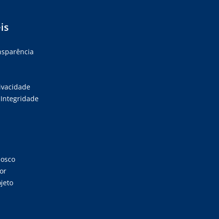
is
ansparência
rivacidade
Integridade
nosco
or
jeto