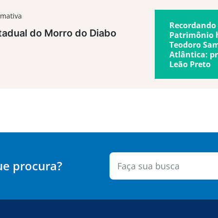
rmativa
Recordando 
tadual do Morro do Diabo
Patrimônio h
Teodoro Sam
Atlântica: p
Leão Preto
ue procura?