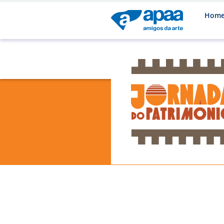
Hom
-
-
02
Sáb
9h00
13h00