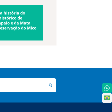
a história do
istórico de
paio e da Mata
reservação do Mico