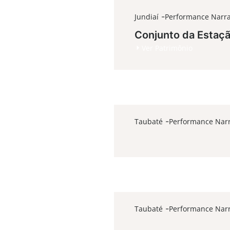
-
Jundiaí
Performance Narra
Conjunto da Estaçã
Ver Patrimônio
-
-
04
Dom
10h00
14h00
-
Taubaté
Performance Narr
-
-
-
Taubaté
Performance Narr