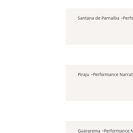
-
-
-
Santana de Parnaíba
Perf
-
-
-
Piraju
Performance Narrat
-
-
-
Guararema
Performance N