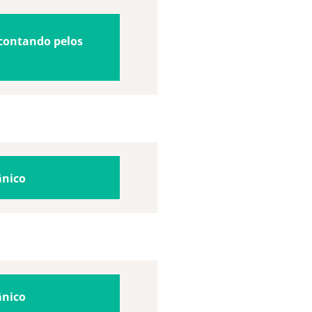
contando pelos
ânico
ânico