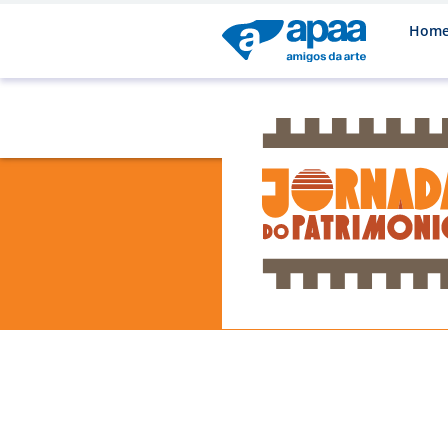
Hom
-
-
03
Sáb
6h00
14h00