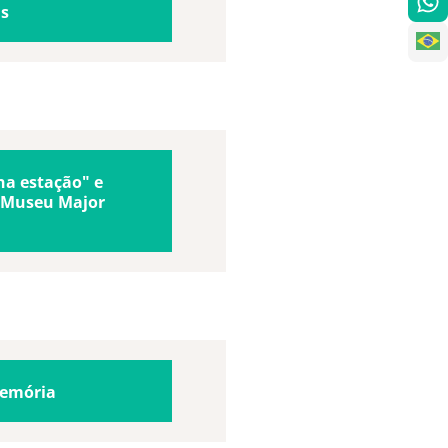
is
na estação" e
o Museu Major
Memória