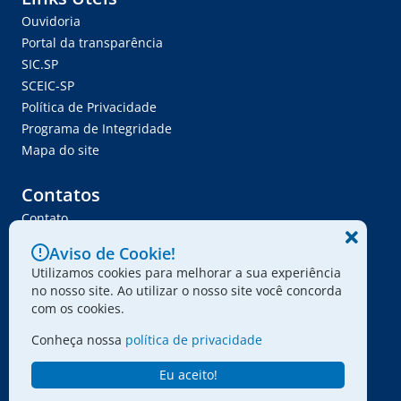
Ouvidoria
Portal da transparência
SIC.SP
SCEIC-SP
Política de Privacidade
Programa de Integridade
Mapa do site
Contatos
Contato
Trabalhe Conosco
Aviso de Cookie!
Ser Fornecedor
Utilizamos cookies para melhorar a sua experiência
Envie seu projeto
no nosso site. Ao utilizar o nosso site você concorda
com os cookies.
Conheça nossa
política de privacidade
© 2024 - Associação Paulista dos Amigos da Arte
Eu aceito!