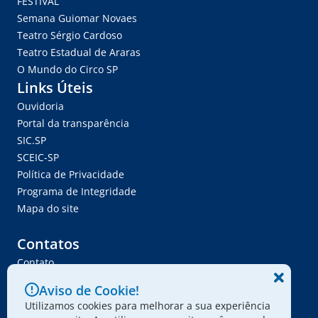
FÉSTIVAL
Semana Guiomar Novaes
Teatro Sérgio Cardoso
Teatro Estadual de Araras
O Mundo do Circo SP
Links Úteis
Ouvidoria
Portal da transparência
SIC.SP
SCEIC-SP
Política de Privacidade
Programa de Integridade
Mapa do site
Contatos
Contato
Trabalhe Conosco
Aviso de Cookie!
Ser Fornecedor
Utilizamos cookies para melhorar a sua experiência
Envie seu projeto