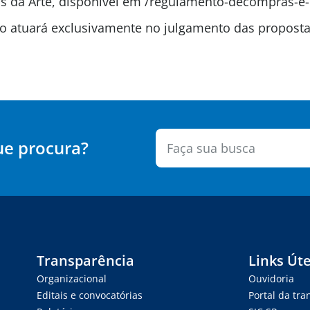
 da Arte, disponível em /regulamento-decompras-e-
são atuará exclusivamente no julgamento das propos
ue procura?
Transparência
Links Úte
Organizacional
Ouvidoria
Editais e convocatórias
Portal da tr