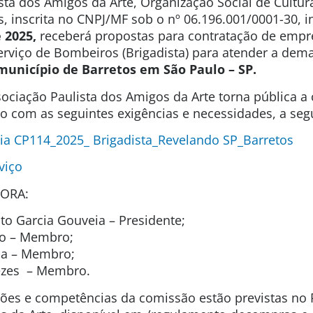
sta dos Amigos da Arte, Organização Social de Cultura
s, inscrita no CNPJ/MF sob o nº 06.196.001/0001-30, 
e 2025,
receberá propostas para contratação de empre
erviço de Bombeiros (Brigadista) para atender a dem
município de Barretos em São Paulo – SP.
ociação Paulista dos Amigos da Arte torna pública a
ão com as seguintes exigências e necessidades, a segu
ia CP114_2025_ Brigadista_Revelando SP_Barretos
viço
ORA:
o Garcia Gouveia – Presidente;
to – Membro;
ida – Membro;
ezes – Membro.
uições e competências da comissão estão previstas n