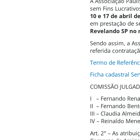
A Associação Pauli
sem Fins Lucrativo
10 e 17 de abril d
em prestação de s
Revelando
SP no 
Sendo assim, a Ass
referida contrataç
Termo de Referênc
Ficha cadastral Ser
COMISSÃO JULGAD
I – Fernando Renat
II – Fernando Ben
III – Claudia Alme
IV – Reinaldo Men
Art. 2° – As atrib