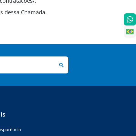
contratacoes/.
tas dessa Chamada.
is
ansparência