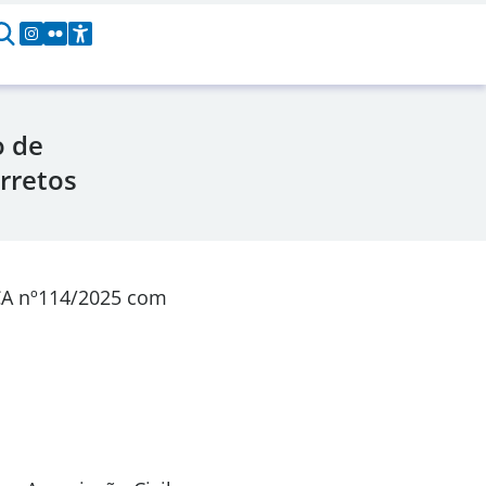
o de
rretos
CA nº114/2025 com