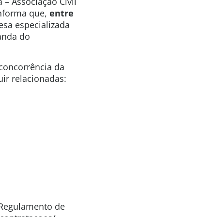
 – Associação Civil
informa que,
entre
sa especializada
anda do
 concorrência da
ir relacionadas:
o Regulamento de