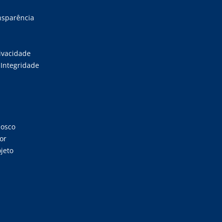
ansparência
rivacidade
Integridade
nosco
or
jeto