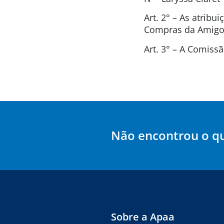
Art. 2° – As atrib
Compras da Amigos
Art. 3° – A Comis
Não encontrou o q
Sobre a Apaa