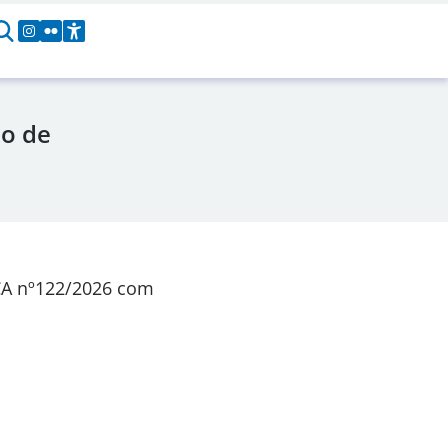
ão de
CA
nº122/2026
com