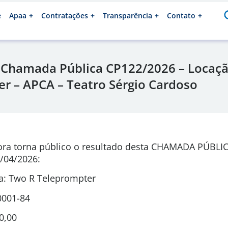
e
Apaa
Contratações
Transparência
Contato
 Chamada Pública CP122/2026 – Locaç
r – APCA – Teatro Sérgio Cardoso
ora torna público o resultado desta CHAMADA PÚBLI
/04/2026
:
: Two R Teleprompter
0001-84
0,00