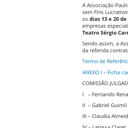
A Associação Pauli
sem Fins Lucrativo
os
dias 13 e 20 de
empresas especial
Teatro Sérgio Ca
Sendo assim, a Ass
da referida contra
Termo de Referên
ANEXO I – Ficha ca
COMISSÃO JULGAD
I – Fernando Renat
II – Gabriel Guimi
III – Claudia Alme
IV – Laryssa Clare