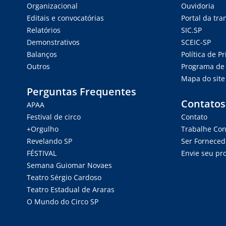
Organizacional
Ouvidoria
Editais e convocatórias
Portal da tr
Relatórios
SIC.SP
Demonstrativos
SCEIC-SP
Balanços
Política de P
Outros
Programa de 
Mapa do site
Perguntas Frequentes
Contatos
APAA
Festival de circo
Contato
+Orgulho
Trabalhe Co
Revelando SP
Ser Forneced
FÉSTIVAL
Envie seu pro
Semana Guiomar Novaes
Teatro Sérgio Cardoso
Teatro Estadual de Araras
O Mundo do Circo SP