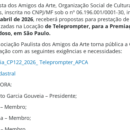
sta dos Amigos da Arte, Organização Social de Cultura
s, inscrita no CNPJ/MF sob o nº 06.196.001/0001-30, 
 abril de 2026
, receberá propostas para prestação de
izadas na Locação
de Teleprompter, para a Premia
rdoso, em
São Paulo.
ociação Paulista dos Amigos da Arte torna pública 
tação com as seguintes exigências e necessidades:
cia_CP122_2026_ Teleprompter_APCA
dastral
ORA:
o Garcia Gouveia – Presidente;
l – Membro;
ida – Membro;
t – Membro.