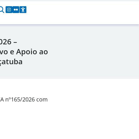
026 –
vo e Apoio ao
çatuba
CA
nº165/2026
com