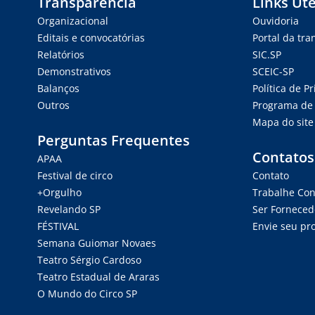
Transparência
Links Úte
Organizacional
Ouvidoria
Editais e convocatórias
Portal da tr
Relatórios
SIC.SP
Demonstrativos
SCEIC-SP
Balanços
Política de P
Outros
Programa de 
Mapa do site
Perguntas Frequentes
Contatos
APAA
Festival de circo
Contato
+Orgulho
Trabalhe Co
Revelando SP
Ser Forneced
FÉSTIVAL
Envie seu pro
Semana Guiomar Novaes
Teatro Sérgio Cardoso
Teatro Estadual de Araras
O Mundo do Circo SP