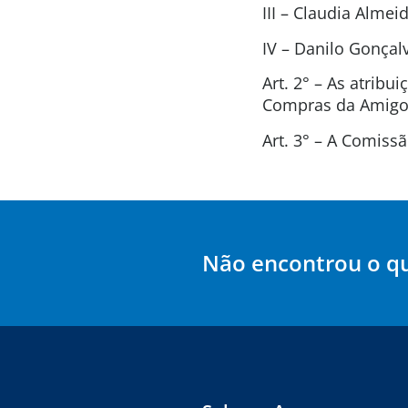
III – Claudia Alme
IV – Danilo Gonça
Art. 2° – As atrib
Compras da Amigos
Art. 3° – A Comis
Não encontrou o q