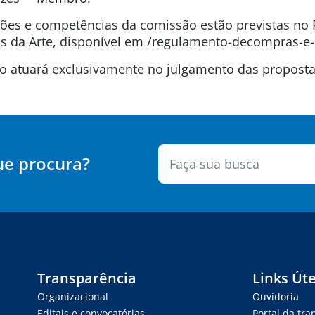
uições e competências da comissão estão previstas n
 da Arte, disponível em /regulamento-decompras-e-
são atuará exclusivamente no julgamento das propos
ue procura?
Transparência
Links Úte
Organizacional
Ouvidoria
Editais e convocatórias
Portal da tr