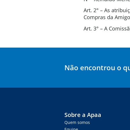
Art. 2° – As atrib
Compras da Amigos
Art. 3° – A Comis
Não encontrou o q
Sobre a Apaa
Quem somos
Equipe