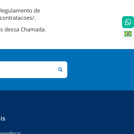
o Regulamento de
contratacoes/.
tas dessa Chamada.
is
ansparência