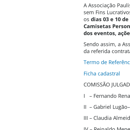
A Associação Pauli
sem Fins Lucrativo
os
dias 03 e 10 de
Camisetas Person
dos eventos, açõe
Sendo assim, a Ass
da referida contra
Termo de Referênc
Ficha cadastral
COMISSÃO JULGAD
I – Fernando Renat
II – Gabriel Lugão
III – Claudia Alme
IV – Reinaldo Men