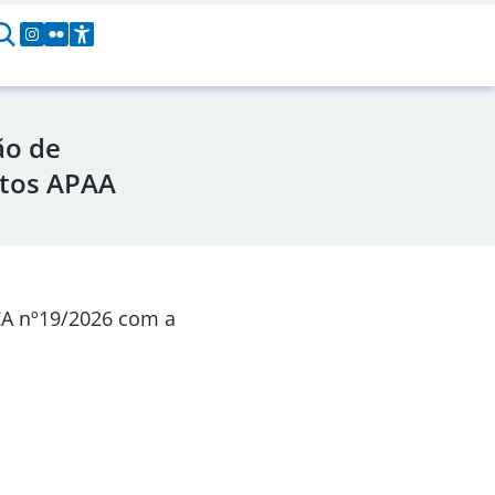
ão de
etos APAA
CA
nº19/2026
com a