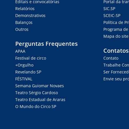
Editais e convocatórias
Portal da tr
Relatórios
SIC.SP
Demonstrativos
SCEIC-SP
Balanços
Política de P
Outros
Programa de 
Mapa do site
Perguntas Frequentes
Contatos
APAA
Festival de circo
Contato
+Orgulho
Trabalhe Co
Revelando SP
Ser Forneced
FÉSTIVAL
Envie seu pro
Semana Guiomar Novaes
Teatro Sérgio Cardoso
Teatro Estadual de Araras
O Mundo do Circo SP