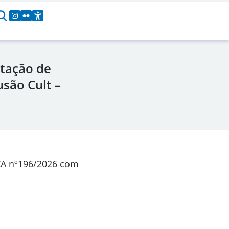
tação de
usão Cult –
CA
nº196/2026
com