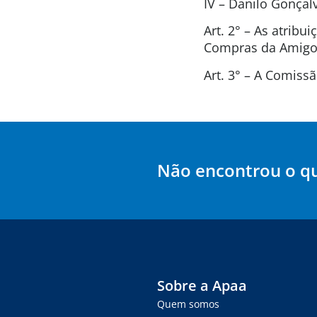
IV – Danilo Gonça
Art. 2° – As atrib
Compras da Amigos
Art. 3° – A Comis
Não encontrou o q
Sobre a Apaa
Quem somos