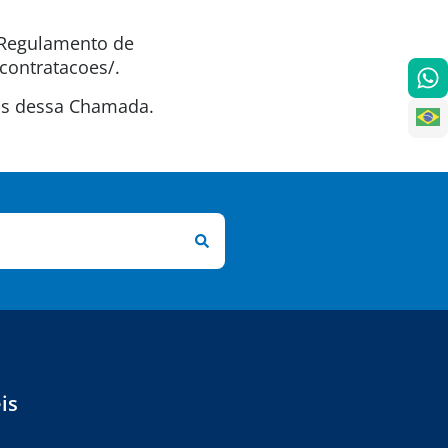
o Regulamento de
contratacoes/.
tas dessa Chamada.
is