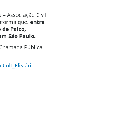
 – Associação Civil
informa que,
entre
 de Palco,
, em
São Paulo.
a Chamada Pública
Cult_Elisiário