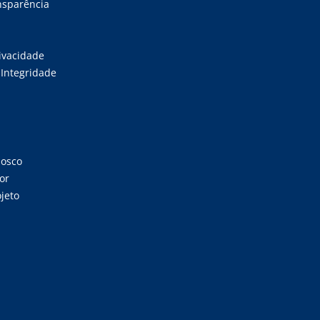
ansparência
rivacidade
Integridade
nosco
or
jeto