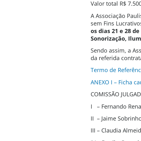
Valor total
R$ 7.50
A Associação Pauli
sem Fins Lucrativo
os dias 21 e 28 d
Sonorização, Ilum
Sendo assim, a Ass
da referida contra
Termo de Referênc
ANEXO I – Ficha ca
COMISSÃO JULGAD
I – Fernando Renat
II – Jaime Sobrin
III – Claudia Alme