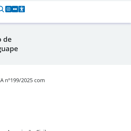
o de
guape
CA nº199/2025 com