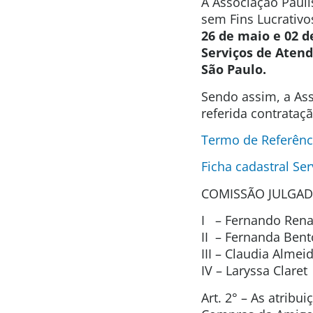
A Associação Pauli
sem Fins Lucrativo
26 de maio e 02 d
Serviços de Aten
São Paulo.
Sendo assim, a Ass
referida contrataç
Termo de Referênc
Ficha cadastral Ser
COMISSÃO JULGAD
I – Fernando Renat
II – Fernanda Ben
III – Claudia Alme
IV – Laryssa Clare
Art. 2° – As atrib