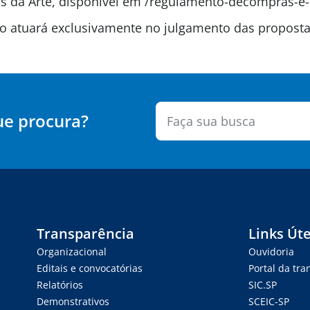
 da Arte, disponível em /regulamento-decompras-e-
são atuará exclusivamente no julgamento das propos
ue procura?
Transparência
Links Úte
Organizacional
Ouvidoria
Editais e convocatórias
Portal da tr
Relatórios
SIC.SP
Demonstrativos
SCEIC-SP