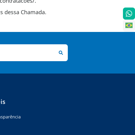
contratacoes/.
tas dessa Chamada.
is
ansparência