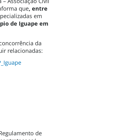
 – Associação Civil
informa que
, entre
specializadas em
ípio de Iguape em
 concorrência da
ir relacionadas:
P_Iguape
o Regulamento de