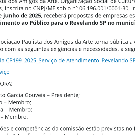
sta dos Amigos da Arte, Organização Social de Cultura
s, inscrita no CNPJ/MF sob o nº 06.196.001/0001-30, 
e junho de 2025
, receberá propostas de empresas e
dimento ao Público para o Revelando SP no munic
ociação Paulista dos Amigos da Arte torna pública a
ão com as seguintes exigências e necessidades, a segu
ia CP199_2025_Serviço de Atendimento_Revelando S
viço
ORA:
o Garcia Gouveia – Presidente;
to – Membro;
ida – Membro;
t – Membro.
uições e competências da comissão estão previstas n