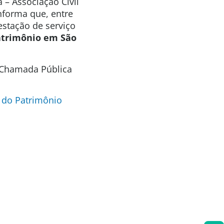
 – Associação Civil
informa que, entre
estação de serviço
atrimônio em São
a Chamada Pública
 do Patrimônio