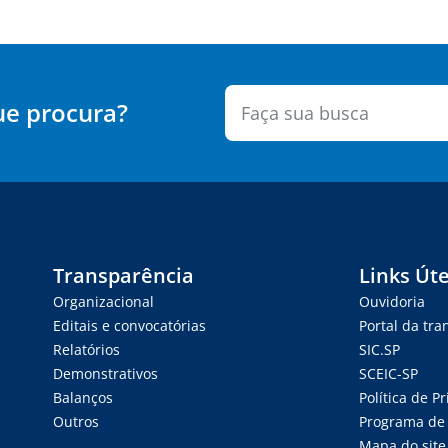
ue procura?
Transparência
Links Úte
Organizacional
Ouvidoria
Editais e convocatórias
Portal da tr
Relatórios
SIC.SP
Demonstrativos
SCEIC-SP
Balanços
Política de P
Outros
Programa de 
Mapa do site