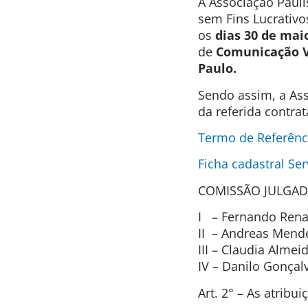
A Associação Pauli
sem Fins Lucrativo
os
dias 30 de mai
de
Comunicação V
Paulo.
Sendo assim, a Ass
da referida contra
Termo de Referênc
Ficha cadastral Ser
COMISSÃO JULGAD
I – Fernando Renat
II – Andreas Mend
III – Claudia Alme
IV – Danilo Gonça
Art. 2° – As atribu