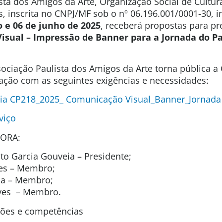
sta dos Amigos da Arte, Organização Social de Cultura
s, inscrita no CNPJ/MF sob o nº 06.196.001/0001-30, 
o e 06 de junho de 2025
, receberá propostas para pr
isual – Impressão de Banner para a Jornada do P
ociação Paulista dos Amigos da Arte torna pública 
tação com as seguintes exigências e necessidades:
ia CP218_2025_ Comunicação Visual_Banner_Jornada
viço
ORA:
o Garcia Gouveia – Presidente;
es – Membro;
ida – Membro;
lves – Membro.
ições e competências