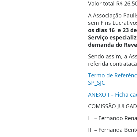
Valor total
R$ 26.5
A Associação Pauli
sem Fins Lucrativo
os dias 16 e 23 d
Serviço especiali
demanda do Revel
Sendo assim, a Ass
referida contrataç
Termo de Referênc
SP_SJC
ANEXO I – Ficha ca
COMISSÃO JULGAD
I – Fernando Renat
II – Fernanda Ben