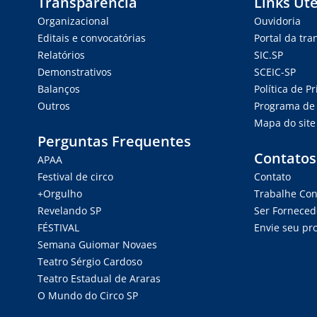
Transparência
Links Úte
Organizacional
Ouvidoria
Editais e convocatórias
Portal da tr
Relatórios
SIC.SP
Demonstrativos
SCEIC-SP
Balanços
Política de P
Outros
Programa de 
Mapa do site
Perguntas Frequentes
Contatos
APAA
Festival de circo
Contato
+Orgulho
Trabalhe Co
Revelando SP
Ser Forneced
FÉSTIVAL
Envie seu pro
Semana Guiomar Novaes
Teatro Sérgio Cardoso
Teatro Estadual de Araras
O Mundo do Circo SP