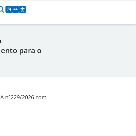
o
mento para o
CA
nº229/2026
com