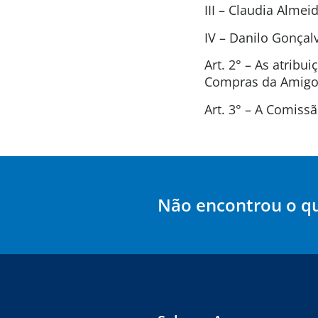
III – Claudia Alme
IV – Danilo Gonça
Art. 2° – As atrib
Compras da Amigos
Art. 3° – A Comis
Não encontrou o q