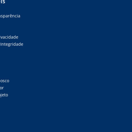
is
ansparência
rivacidade
Integridade
nosco
or
jeto