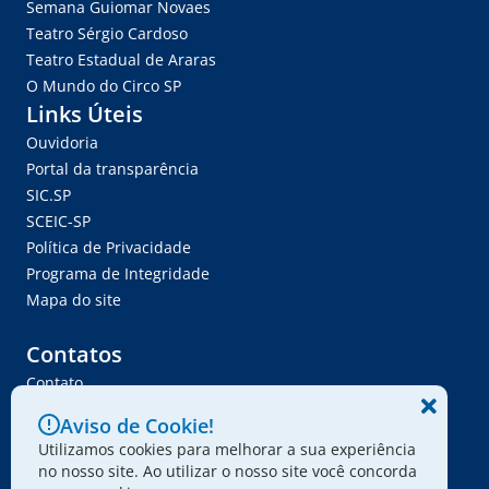
Semana Guiomar Novaes
Teatro Sérgio Cardoso
Teatro Estadual de Araras
O Mundo do Circo SP
Links Úteis
Ouvidoria
Portal da transparência
SIC.SP
SCEIC-SP
Política de Privacidade
Programa de Integridade
Mapa do site
Contatos
Contato
Trabalhe Conosco
Aviso de Cookie!
Ser Fornecedor
Utilizamos cookies para melhorar a sua experiência
Envie seu projeto
no nosso site. Ao utilizar o nosso site você concorda