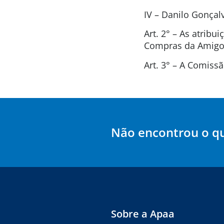
IV – Danilo Gonça
Art. 2° – As atrib
Compras da Amigos
Art. 3° – A Comis
Não encontrou o q
Sobre a Apaa