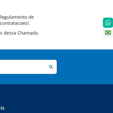
o Regulamento de
contratacoes/.
tas dessa Chamada.
is