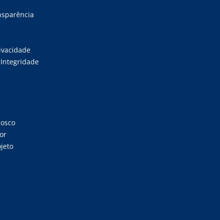
ansparência
rivacidade
Integridade
nosco
or
jeto