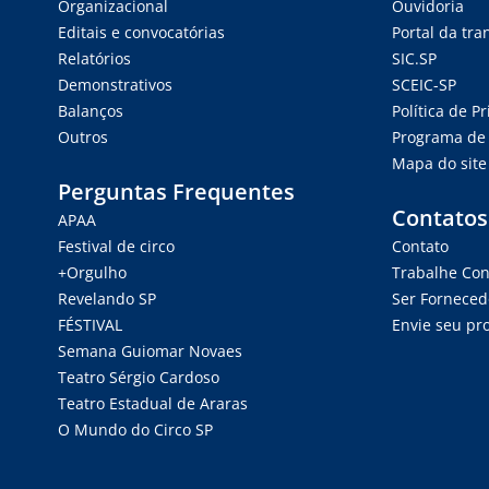
Organizacional
Ouvidoria
Editais e convocatórias
Portal da tr
Relatórios
SIC.SP
Demonstrativos
SCEIC-SP
Balanços
Política de P
Outros
Programa de 
Mapa do site
Perguntas Frequentes
Contatos
APAA
Festival de circo
Contato
+Orgulho
Trabalhe Co
Revelando SP
Ser Forneced
FÉSTIVAL
Envie seu pro
Semana Guiomar Novaes
Teatro Sérgio Cardoso
Teatro Estadual de Araras
O Mundo do Circo SP