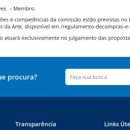
lves – Membro.
uições e competências da comissão estão previstas n
 da Arte, disponível em /regulamento-decompras-e-
são atuará exclusivamente no julgamento das propos
ue procura?
Transparência
Links Úte