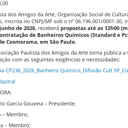
0,00
sta dos Amigos da Arte, Organização Social de Cultura
s, inscrita no CNPJ/MF sob o nº 06.196.001/0001-30, 
 junho de 2026
, receberá
propostas
até as 12h00 (me
ontratação de Banheiros Químicos (Standard e PcD
de Cosmorama, em São Paulo.
ociação Paulista dos Amigos da Arte torna pública 
tação com as seguintes exigências e necessidades:
cia CP236_2026_Banheiro Químico_Difusão Cult SP_
dastral
ORA:
o Garcia Gouveia – Presidente;
ho – Membro;
ida – Membro;