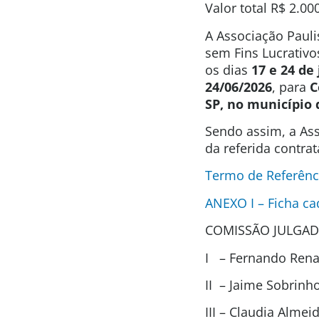
Valor total
R$ 2.00
A Associação Pauli
sem Fins Lucrativo
os dias
17 e 24 de
24/06/2026
, para
C
SP,
no município 
Sendo assim, a Ass
da referida contra
Termo de Referên
ANEXO I – Ficha ca
COMISSÃO JULGAD
I – Fernando Renat
II – Jaime Sobrin
III – Claudia Alme