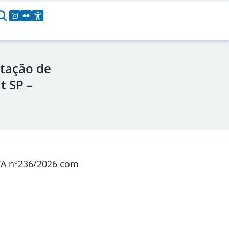
tação de
t SP –
CA
nº236/2026
com