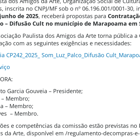
sta dos Amigos da Arte, Organização Social de Cultura
s, inscrita no CNPJ/MF sob o nº 06.196.001/0001-30, 
 junho de 2025
, receberá propostas para
Contrataçã
co – Difusão
Cult no município de Marapoama em
ociação Paulista dos Amigos da Arte torna pública 
tação com as seguintes exigências e necessidades:
cia CP242_2025_ Som_Luz_Palco_Difusão Cult_Marap
viço
ORA:
o Garcia Gouveia – Presidente;
ho – Membro;
ida – Membro;
lves – Membro.
uições e competências da comissão estão previstas n
 da Arte, disponível em /regulamento-decompras-e-