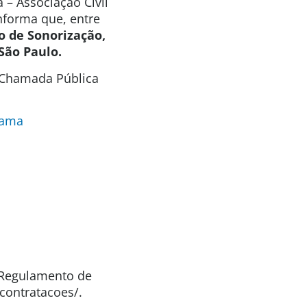
 – Associação Civil
informa que, entre
o de Sonorização,
São Paulo.
a Chamada Pública
oama
o Regulamento de
contratacoes/.