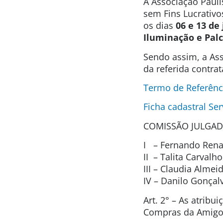
A Associação Pauli
sem Fins Lucrativo
os dias
06 e 13 de
Iluminação e Pal
Sendo assim, a Ass
da referida contra
Termo de Referên
Ficha cadastral Ser
COMISSÃO JULGAD
I – Fernando Renat
II – Talita Carval
III – Claudia Alme
IV – Danilo Gonça
Art. 2° – As atrib
Compras da Amigos