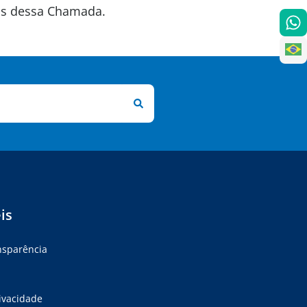
tas dessa Chamada.
is
ansparência
rivacidade