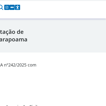
tação de
 Marapoama
CA nº242/2025 com