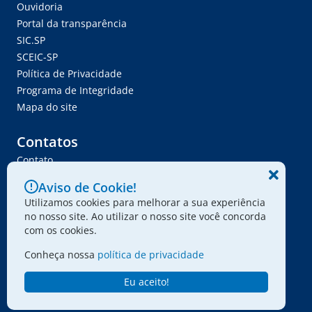
Ouvidoria
Portal da transparência
SIC.SP
SCEIC-SP
Política de Privacidade
Programa de Integridade
Mapa do site
Contatos
Contato
Trabalhe Conosco
Aviso de Cookie!
Ser Fornecedor
Utilizamos cookies para melhorar a sua experiência
Envie seu projeto
no nosso site. Ao utilizar o nosso site você concorda
com os cookies.
Conheça nossa
política de privacidade
© 2024 - Associação Paulista dos Amigos da Arte
Eu aceito!