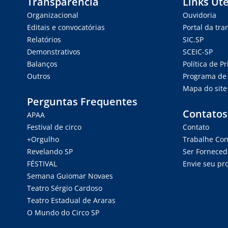
Transparência
Links Úte
Organizacional
Ouvidoria
Editais e convocatórias
Portal da tr
Relatórios
SIC.SP
Demonstrativos
SCEIC-SP
Balanços
Política de P
Outros
Programa de 
Mapa do site
Perguntas Frequentes
Contatos
APAA
Festival de circo
Contato
+Orgulho
Trabalhe Co
Revelando SP
Ser Forneced
FÉSTIVAL
Envie seu pro
Semana Guiomar Novaes
Teatro Sérgio Cardoso
Teatro Estadual de Araras
O Mundo do Circo SP