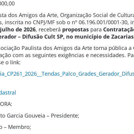
000,00
sta dos Amigos da Arte, Organização Social de Cultura
s, inscrita no CNPJ/MF sob o nº 06.196.001/0001-30, 
 julho de 2026
, receberá
propostas
para
Contrataçã
erador – Difusão Cult SP, no município de Zacarias
ociação Paulista dos Amigos da Arte torna pública 
tação com as seguintes exigências e necessidades. P
e o link:
ia_CP261_2026__Tendas_Palco_Grades_Gerador_Difus
dastral
ORA:
o Garcia Gouveia – Presidente;
ão – Membro;