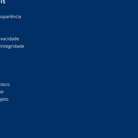
is
ansparência
rivacidade
Integridade
nosco
or
jeto