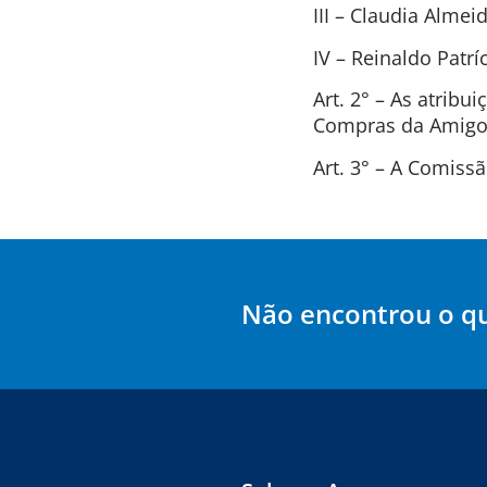
III – Claudia Alme
IV – Reinaldo Patr
Art. 2° – As atrib
Compras da Amigos
Art. 3° – A Comis
Não encontrou o q