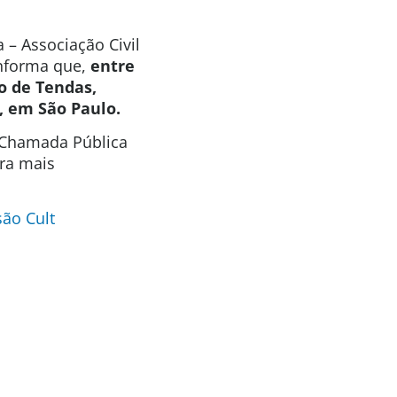
 – Associação Civil
informa que,
entre
o de Tendas,
, em São Paulo.
a Chamada Pública
ara mais
ão Cult