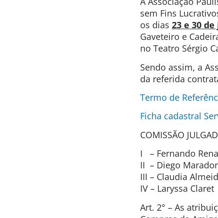
A Associação Pauli
sem Fins Lucrativo
os dias
23 e 30 de
Gaveteiro e Cadeira
no Teatro Sérgio C
Sendo assim, a Ass
da referida contra
Termo de Referênc
Ficha cadastral Ser
COMISSÃO JULGAD
I – Fernando Renat
II – Diego Marado
III – Claudia Alme
IV – Laryssa Clare
Art. 2° – As atrib