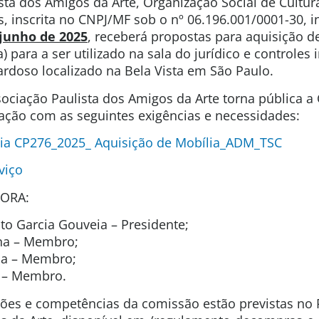
sta dos Amigos da Arte, Organização Social de Cultura
s, inscrita no CNPJ/MF sob o nº 06.196.001/0001-30, 
 junho de 2025
, receberá propostas para aquisição d
) para a ser utilizado na sala do jurídico e controles
ardoso localizado na Bela Vista em São Paulo.
ociação Paulista dos Amigos da Arte torna pública 
tação com as seguintes exigências e necessidades:
ia CP276_2025_ Aquisição de Mobília_ADM_TSC
viço
ORA:
o Garcia Gouveia – Presidente;
na – Membro;
ida – Membro;
t – Membro.
uições e competências da comissão estão previstas n