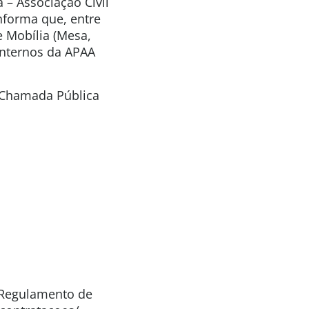
 – Associação Civil
informa que, entre
e Mobília (Mesa,
 internos da APAA
a Chamada Pública
o Regulamento de