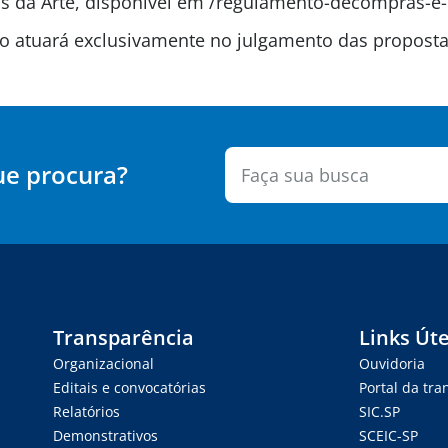
 da Arte, disponível em /regulamento-decompras-e-
são atuará exclusivamente no julgamento das propos
ue procura?
Transparência
Links Úte
Organizacional
Ouvidoria
Editais e convocatórias
Portal da tr
Relatórios
SIC.SP
Demonstrativos
SCEIC-SP