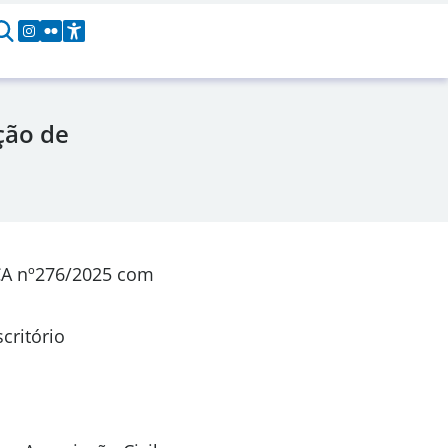
ção de
CA nº276/2025 com
critório