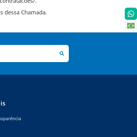
contratacoes/.
tas dessa Chamada.
is
ansparência