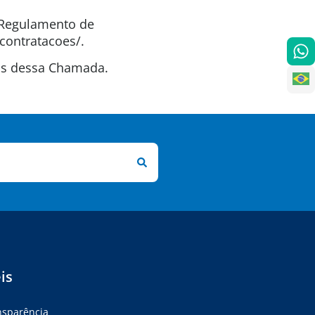
o Regulamento de
contratacoes/.
tas dessa Chamada.
is
ansparência