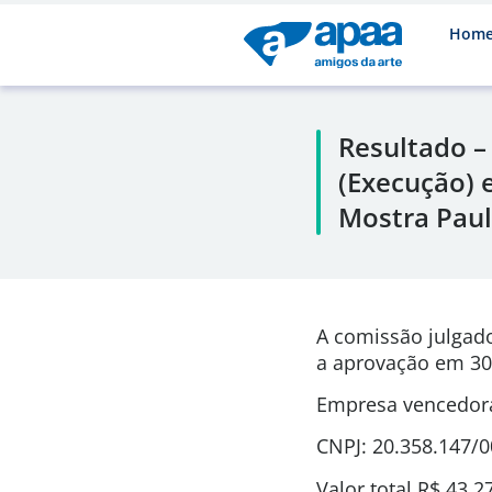
Hom
Resultado –
(Execução) 
Mostra Pau
A comissão julgad
a aprovação em 30
Empresa vencedora
CNPJ: 20.358.147/
Valor total R$ 43.2