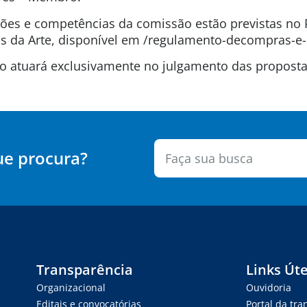
uições e competências da comissão estão previstas n
 da Arte, disponível em /regulamento-decompras-e-
são atuará exclusivamente no julgamento das propos
ue procura?
Transparência
Links Úte
Organizacional
Ouvidoria
Editais e convocatórias
Portal da tr