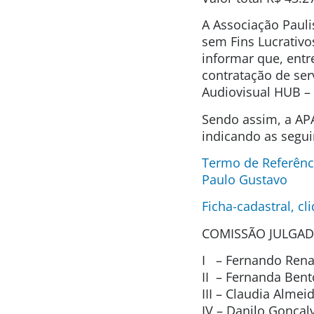
A Associação Pauli
sem Fins Lucrativo
informar que, entr
contratação de ser
Audiovisual HUB –
Sendo assim, a APA
indicando as segui
Termo de Referênc
Paulo Gustavo
Ficha-cadastral, cl
COMISSÃO JULGAD
I – Fernando Renat
II – Fernanda Ben
III – Claudia Alme
IV – Danilo Gonça