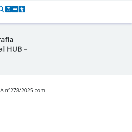
afia
al HUB –
CA nº278/2025 com